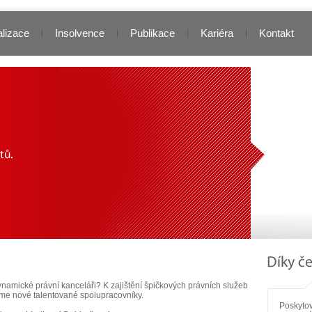
lizace
Insolvence
Publikace
Kariéra
Kontakt
namické právní kanceláři? K zajištění špičkových právních služeb
íme nové talentované spolupracovníky.
Poskytov