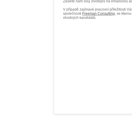
Zašlete nám svůj životopis na emailovou 
V případě zajímavé pracovní příležitosti 
společnosti
Freeman Consulting
, se ktero
vhodných kandidátů.