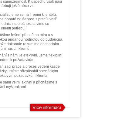
ás samozřejmost. K úspěchu však naši
otřebují ještě něco víc.
ializujeme se na firemní klientelu,
e bohaté zkušenosti s prací uvnitř
hodních společností a víme co
 klienti potřebují.
nášíme řešení přesně na míru a s
okou přidanou hodnotou do budoucna,
tože dokonale rozumíme obchodním
nům našich klientů.
ání s námi je efektivní. Jsme flexibilní
ledem k požadavkům.
anizaci práce a proces vedení každé
ázky umíme přizpůsobit specifickým
jektovým požadavkům klienta.
e sami velmi aktivní a přicházíme s
ými myšlenkami.