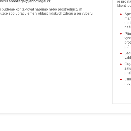
adresu
abbotlegal@abbotlegal.cz
je pro n
klienti p
Vás budeme kontaktovat napřímo nebo prostřednictvím
u úzce spolupracujeme v oblasti lidských zdrojů a při výběru
Spec
mám
obc
naši
Při
vys
pro
plá
Jedn
vzh
Org
zak
pro
Jsm
nov